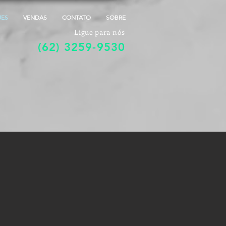
UES
VENDAS
CONTATO
SOBRE
Ligue para nós
(62) 3259-9530