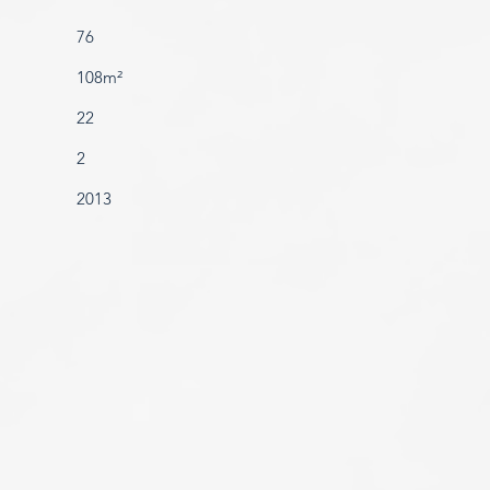
76
108m²
22
2
2013