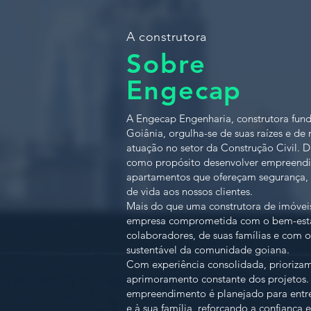
A construtora
Sobre
Engecap
A Engecap Engenharia, construtora fu
Goiânia, orgulha-se de suas raízes e de
atuação no setor da Construção Civil. D
como propósito desenvolver empreend
apartamentos que ofereçam segurança, 
de vida aos nossos clientes.
Mais do que uma construtora de imóve
empresa comprometida com o bem-esta
colaboradores, de suas famílias e com 
sustentável da comunidade goiana.
Com experiência consolidada, priorizam
aprimoramento constante dos projetos
empreendimento é planejado para entr
e à sua família, reforçando a confiança e