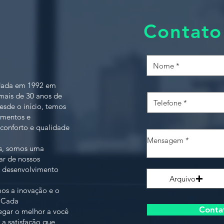
Contato
ndada em 1992 em
 mais de 30 anos de
esde o início, temos
imentos e
conforto e qualidade
is, somos uma
r de nossos
o desenvolvimento
Arquivo
os a inovação e o
. Cada
Conta
egar o melhor a você
 a satisfação que